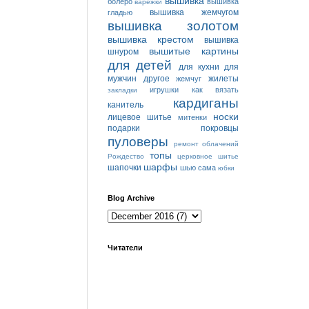
вышивка
болеро
вышивка
варежки
вышивка жемчугом
гладью
вышивка золотом
вышивка крестом
вышивка
вышитые картины
шнуром
для детей
для кухни
для
мужчин
другое
жилеты
жемчуг
игрушки
как вязать
закладки
кардиганы
канитель
носки
лицевое шитье
митенки
подарки
покровцы
пуловеры
ремонт облачений
топы
Рождество
церковное шитье
шарфы
шапочки
шью сама
юбки
Blog Archive
Читатели