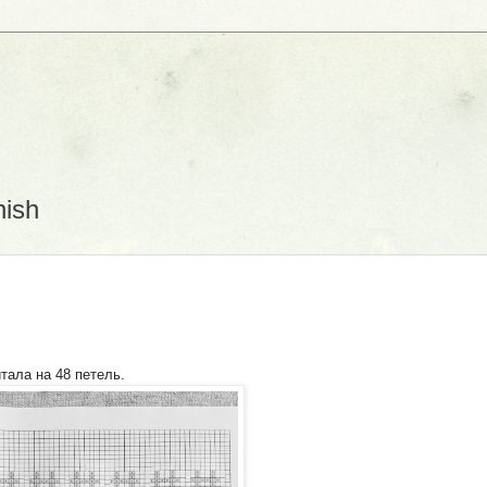
D
nish
тала на 48 петель.