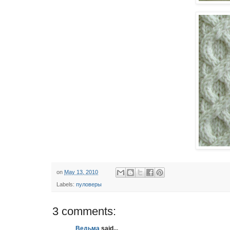
on
May 13, 2010
Labels:
пуловеры
3 comments:
Ведьма
said...