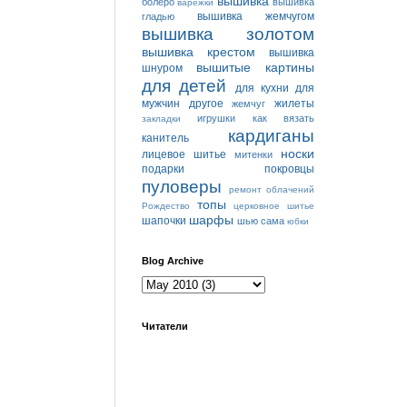
вышивка
болеро
вышивка
варежки
вышивка жемчугом
гладью
вышивка золотом
вышивка крестом
вышивка
вышитые картины
шнуром
для детей
для кухни
для
мужчин
другое
жилеты
жемчуг
игрушки
как вязать
закладки
кардиганы
канитель
носки
лицевое шитье
митенки
подарки
покровцы
пуловеры
ремонт облачений
топы
Рождество
церковное шитье
шарфы
шапочки
шью сама
юбки
Blog Archive
Читатели