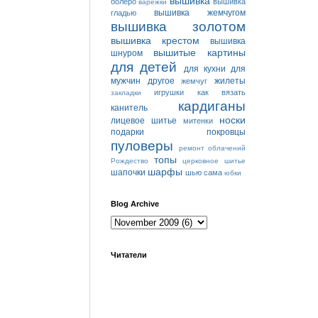
вышивка
болеро
вышивка
варежки
вышивка жемчугом
гладью
вышивка золотом
вышивка крестом
вышивка
вышитые картины
шнуром
для детей
для кухни
для
мужчин
другое
жилеты
жемчуг
игрушки
как вязать
закладки
кардиганы
канитель
носки
лицевое шитье
митенки
подарки
покровцы
пуловеры
ремонт облачений
топы
Рождество
церковное шитье
шарфы
шапочки
шью сама
юбки
Blog Archive
Читатели