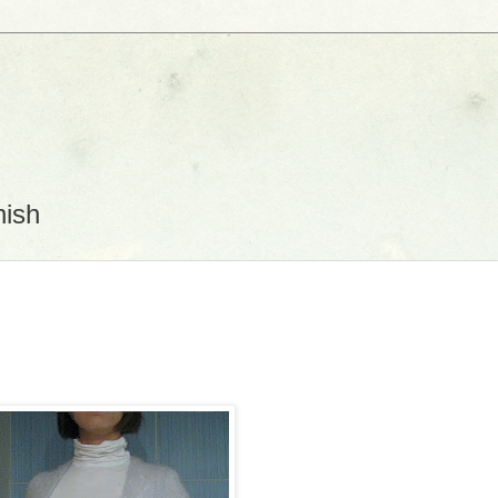
D
nish