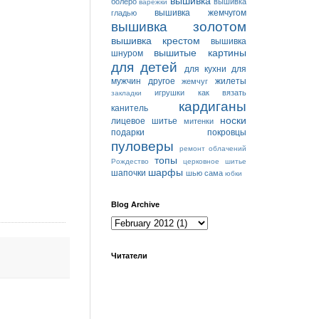
вышивка
болеро
вышивка
варежки
вышивка жемчугом
гладью
вышивка золотом
вышивка крестом
вышивка
вышитые картины
шнуром
для детей
для кухни
для
мужчин
другое
жилеты
жемчуг
игрушки
как вязать
закладки
кардиганы
канитель
носки
лицевое шитье
митенки
подарки
покровцы
пуловеры
ремонт облачений
топы
Рождество
церковное шитье
шарфы
шапочки
шью сама
юбки
Blog Archive
Читатели