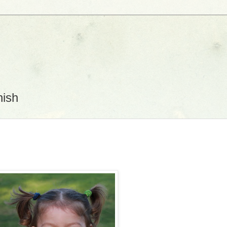
D
nish